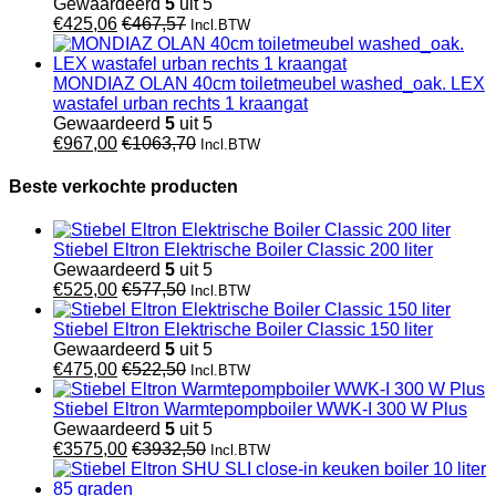
Gewaardeerd
5
uit 5
€
425,06
€
467,57
Incl.BTW
MONDIAZ OLAN 40cm toiletmeubel washed_oak. LEX
wastafel urban rechts 1 kraangat
Gewaardeerd
5
uit 5
€
967,00
€
1063,70
Incl.BTW
Beste verkochte producten
Stiebel Eltron Elektrische Boiler Classic 200 liter
Gewaardeerd
5
uit 5
€
525,00
€
577,50
Incl.BTW
Stiebel Eltron Elektrische Boiler Classic 150 liter
Gewaardeerd
5
uit 5
€
475,00
€
522,50
Incl.BTW
Stiebel Eltron Warmtepompboiler WWK-I 300 W Plus
Gewaardeerd
5
uit 5
€
3575,00
€
3932,50
Incl.BTW