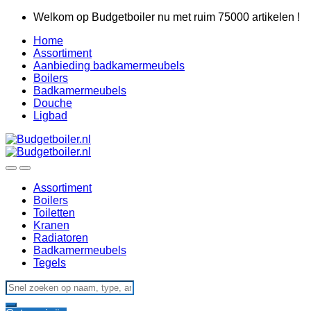
Skip
Skip
Welkom op Budgetboiler nu met ruim 75000 artikelen !
to
to
Home
navigation
content
Assortiment
Aanbieding badkamermeubels
Boilers
Badkamermeubels
Douche
Ligbad
Assortiment
Boilers
Toiletten
Kranen
Radiatoren
Badkamermeubels
Tegels
Search
for: