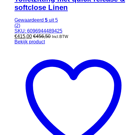
softclose Linen
Gewaardeerd
5
uit 5
(2)
SKU: 6096944489425
€
415,00
€
456,50
Incl.BTW
Bekijk product