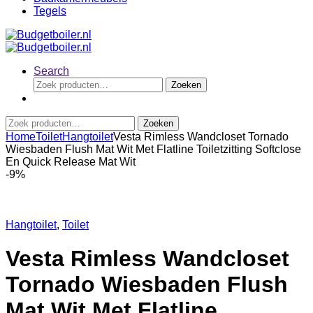
Tegels
Search
Zoeken
Zoeken
naar:
Zoeken
Zoeken
naar:
Home
Toilet
Hangtoilet
Vesta Rimless Wandcloset Tornado
Wiesbaden Flush Mat Wit Met Flatline Toiletzitting Softclose
En Quick Release Mat Wit
-
9%
Hangtoilet
,
Toilet
Vesta Rimless Wandcloset
Tornado Wiesbaden Flush
Mat Wit Met Flatline