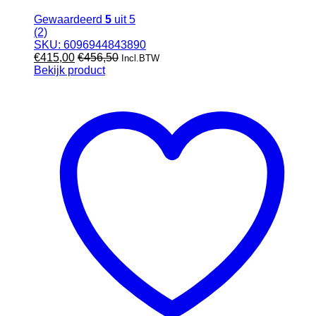
Gewaardeerd
5
uit 5
(2)
SKU: 6096944843890
€
415,00
€
456,50
Incl.BTW
Bekijk product