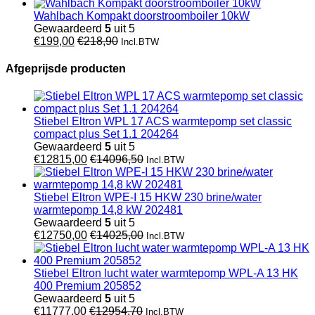
Wahlbach Kompakt doorstroomboiler 10kW
Gewaardeerd
5
uit 5
€
199,00
€
218,90
Incl.BTW
Afgeprijsde producten
Stiebel Eltron WPL 17 ACS warmtepomp set classic
compact plus Set 1.1 204264
Gewaardeerd
5
uit 5
€
12815,00
€
14096,50
Incl.BTW
Stiebel Eltron WPE-I 15 HKW 230 brine/water
warmtepomp 14,8 kW 202481
Gewaardeerd
5
uit 5
€
12750,00
€
14025,00
Incl.BTW
Stiebel Eltron lucht water warmtepomp WPL-A 13 HK
400 Premium 205852
Gewaardeerd
5
uit 5
€
11777,00
€
12954,70
Incl.BTW