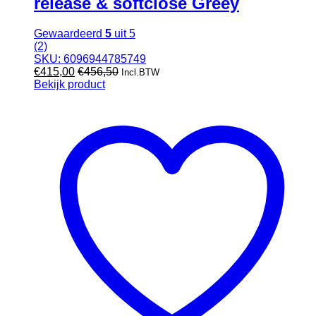
release & softclose Greey
Gewaardeerd
5
uit 5
(2)
SKU: 6096944785749
€
415,00
€
456,50
Incl.BTW
Bekijk product