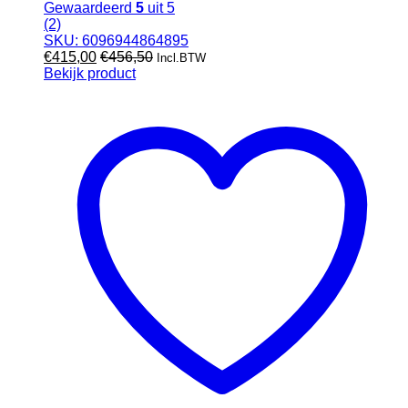
Gewaardeerd
5
uit 5
(2)
SKU: 6096944864895
€
415,00
€
456,50
Incl.BTW
Bekijk product