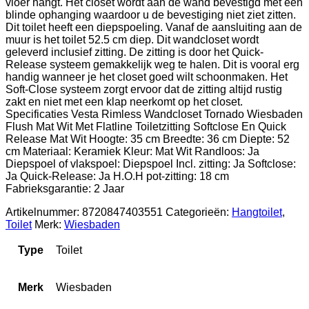
vloer hangt. Het closet wordt aan de wand bevestigd met een
blinde ophanging waardoor u de bevestiging niet ziet zitten.
Dit toilet heeft een diepspoeling. Vanaf de aansluiting aan de
muur is het toilet 52.5 cm diep. Dit wandcloset wordt
geleverd inclusief zitting. De zitting is door het Quick-
Release systeem gemakkelijk weg te halen. Dit is vooral erg
handig wanneer je het closet goed wilt schoonmaken. Het
Soft-Close systeem zorgt ervoor dat de zitting altijd rustig
zakt en niet met een klap neerkomt op het closet.
Specificaties Vesta Rimless Wandcloset Tornado Wiesbaden
Flush Mat Wit Met Flatline Toiletzitting Softclose En Quick
Release Mat Wit Hoogte: 35 cm Breedte: 36 cm Diepte: 52
cm Materiaal: Keramiek Kleur: Mat Wit Randloos: Ja
Diepspoel of vlakspoel: Diepspoel Incl. zitting: Ja Softclose:
Ja Quick-Release: Ja H.O.H pot-zitting: 18 cm
Fabrieksgarantie: 2 Jaar
Artikelnummer:
8720847403551
Categorieën:
Hangtoilet
,
Toilet
Merk:
Wiesbaden
Type
Toilet
Merk
Wiesbaden