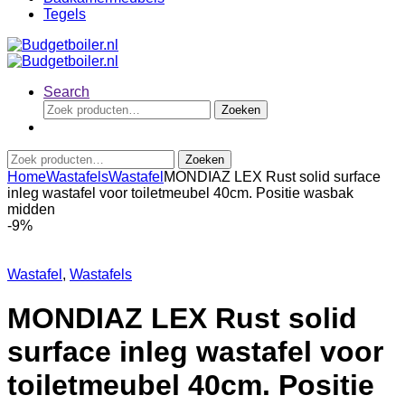
Tegels
Search
Zoeken
Zoeken
naar:
Zoeken
Zoeken
naar:
Home
Wastafels
Wastafel
MONDIAZ LEX Rust solid surface
inleg wastafel voor toiletmeubel 40cm. Positie wasbak
midden
-
9%
Wastafel
,
Wastafels
MONDIAZ LEX Rust solid
surface inleg wastafel voor
toiletmeubel 40cm. Positie