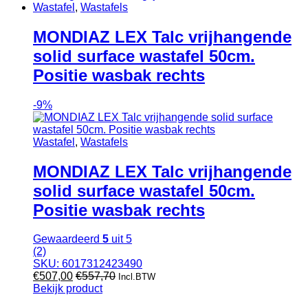
Wastafel
,
Wastafels
MONDIAZ LEX Talc vrijhangende
solid surface wastafel 50cm.
Positie wasbak rechts
-
9%
Wastafel
,
Wastafels
MONDIAZ LEX Talc vrijhangende
solid surface wastafel 50cm.
Positie wasbak rechts
Gewaardeerd
5
uit 5
(2)
SKU: 6017312423490
€
507,00
€
557,70
Incl.BTW
Bekijk product