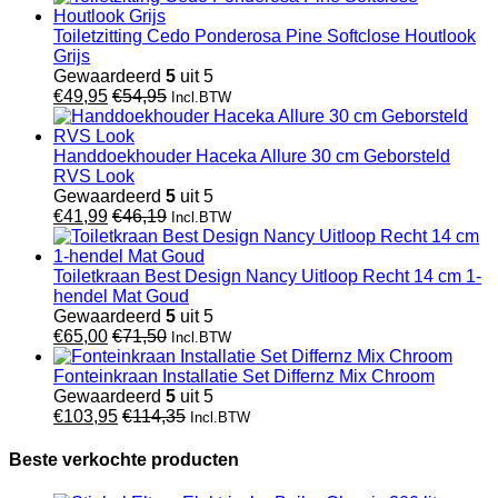
Toiletzitting Cedo Ponderosa Pine Softclose Houtlook
Grijs
Gewaardeerd
5
uit 5
€
49,95
€
54,95
Incl.BTW
Handdoekhouder Haceka Allure 30 cm Geborsteld
RVS Look
Gewaardeerd
5
uit 5
€
41,99
€
46,19
Incl.BTW
Toiletkraan Best Design Nancy Uitloop Recht 14 cm 1-
hendel Mat Goud
Gewaardeerd
5
uit 5
€
65,00
€
71,50
Incl.BTW
Fonteinkraan Installatie Set Differnz Mix Chroom
Gewaardeerd
5
uit 5
€
103,95
€
114,35
Incl.BTW
Beste verkochte producten