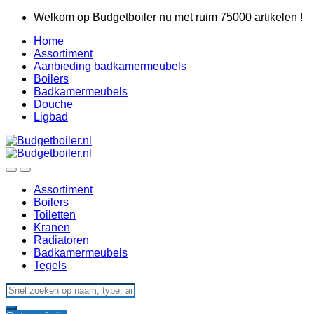
Skip
Skip
Welkom op Budgetboiler nu met ruim 75000 artikelen !
to
to
Home
navigation
content
Assortiment
Aanbieding badkamermeubels
Boilers
Badkamermeubels
Douche
Ligbad
Assortiment
Boilers
Toiletten
Kranen
Radiatoren
Badkamermeubels
Tegels
Search
for: