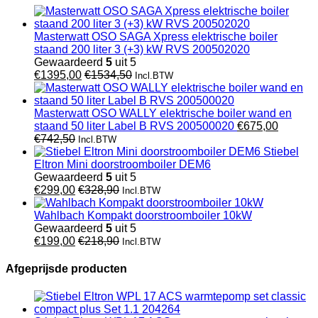
Masterwatt OSO SAGA Xpress elektrische boiler
staand 200 liter 3 (+3) kW RVS 200502020
Gewaardeerd
5
uit 5
€
1395,00
€
1534,50
Incl.BTW
Masterwatt OSO WALLY elektrische boiler wand en
staand 50 liter Label B RVS 200500020
€
675,00
€
742,50
Incl.BTW
Stiebel
Eltron Mini doorstroomboiler DEM6
Gewaardeerd
5
uit 5
€
299,00
€
328,90
Incl.BTW
Wahlbach Kompakt doorstroomboiler 10kW
Gewaardeerd
5
uit 5
€
199,00
€
218,90
Incl.BTW
Afgeprijsde producten