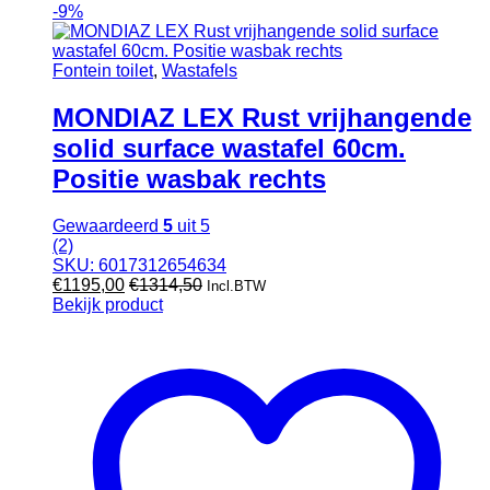
-
9%
Fontein toilet
,
Wastafels
MONDIAZ LEX Rust vrijhangende
solid surface wastafel 60cm.
Positie wasbak rechts
Gewaardeerd
5
uit 5
(2)
SKU: 6017312654634
€
1195,00
€
1314,50
Incl.BTW
Bekijk product