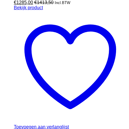
€
1285,00
€
1413,50
Incl.BTW
Bekijk product
Toevoegen aan verlanglijst