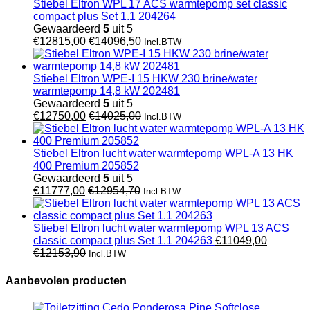
Stiebel Eltron WPL 17 ACS warmtepomp set classic
compact plus Set 1.1 204264
Gewaardeerd
5
uit 5
€
12815,00
€
14096,50
Incl.BTW
Stiebel Eltron WPE-I 15 HKW 230 brine/water
warmtepomp 14,8 kW 202481
Gewaardeerd
5
uit 5
€
12750,00
€
14025,00
Incl.BTW
Stiebel Eltron lucht water warmtepomp WPL-A 13 HK
400 Premium 205852
Gewaardeerd
5
uit 5
€
11777,00
€
12954,70
Incl.BTW
Stiebel Eltron lucht water warmtepomp WPL 13 ACS
classic compact plus Set 1.1 204263
€
11049,00
€
12153,90
Incl.BTW
Aanbevolen producten