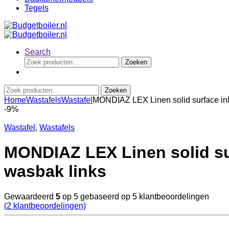
Tegels
Search
Zoeken
Zoeken
naar:
Zoeken
Zoeken
naar:
Home
Wastafels
Wastafel
MONDIAZ LEX Linen solid surface inle
-
9%
Wastafel
,
Wastafels
MONDIAZ LEX Linen solid sur
wasbak links
Gewaardeerd
5
op 5 gebaseerd op
5
klantbeoordelingen
(
2
klantbeoordelingen)