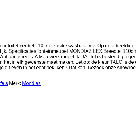
 toiletmeubel 110cm. Positie wasbak links Op de afbeelding zi
gelijk. Specificaties fonteinmeubel MONDIAZ LEX Breedte: 110c
acterieel: JA Maatwerk mogelijk: JA Het is bestendig tegen v
nen het in elk gewenste maat maken. Let op: de kleur TALC is de
 je dit even in het echt bekijken? Dat kan! Bezoek onze showr
fels
Merk:
Mondiaz