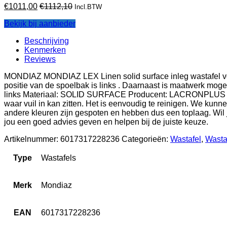
€
1011,00
€
1112,10
Incl.BTW
Bekijk bij aanbieder
Beschrijving
Kenmerken
Reviews
MONDIAZ MONDIAZ LEX Linen solid surface inleg wastafel voor
positie van de spoelbak is links . Daarnaast is maatwerk mo
links Materiaal: SOLID SURFACE Producent: LACRONPLUS Antib
waar vuil in kan zitten. Het is eenvoudig te reinigen. We kun
andere kleuren zijn gespoten en hebben dus een toplaag. Wil
jou een goed advies geven en helpen bij de juiste keuze.
Artikelnummer:
6017317228236
Categorieën:
Wastafel
,
Wasta
Type
Wastafels
Merk
Mondiaz
EAN
6017317228236