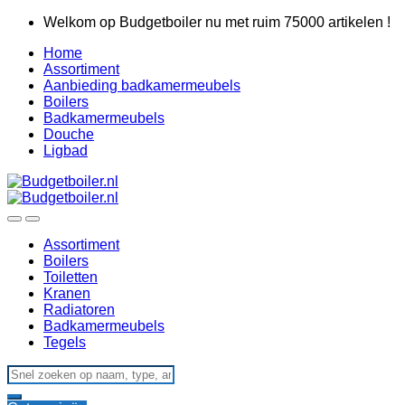
Skip
Skip
Welkom op Budgetboiler nu met ruim 75000 artikelen !
to
to
Home
navigation
content
Assortiment
Aanbieding badkamermeubels
Boilers
Badkamermeubels
Douche
Ligbad
Assortiment
Boilers
Toiletten
Kranen
Radiatoren
Badkamermeubels
Tegels
Search
for: