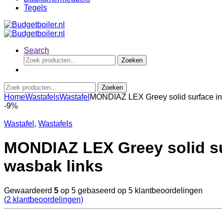
Tegels
Search
Zoeken
Zoeken
naar:
Zoeken
Zoeken
naar:
Home
Wastafels
Wastafel
MONDIAZ LEX Greey solid surface inle
-
9%
Wastafel
,
Wastafels
MONDIAZ LEX Greey solid sur
wasbak links
Gewaardeerd
5
op 5 gebaseerd op
5
klantbeoordelingen
(
2
klantbeoordelingen)