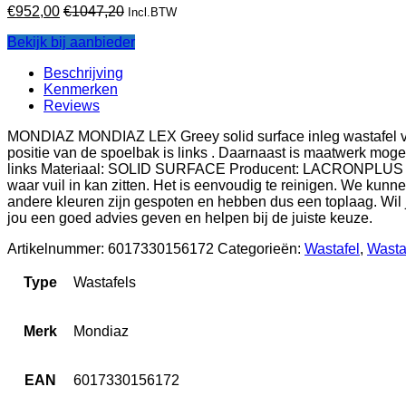
€
952,00
€
1047,20
Incl.BTW
Bekijk bij aanbieder
Beschrijving
Kenmerken
Reviews
MONDIAZ MONDIAZ LEX Greey solid surface inleg wastafel voor
positie van de spoelbak is links . Daarnaast is maatwerk mo
links Materiaal: SOLID SURFACE Producent: LACRONPLUS Antib
waar vuil in kan zitten. Het is eenvoudig te reinigen. We kun
andere kleuren zijn gespoten en hebben dus een toplaag. Wil
jou een goed advies geven en helpen bij de juiste keuze.
Artikelnummer:
6017330156172
Categorieën:
Wastafel
,
Wasta
Type
Wastafels
Merk
Mondiaz
EAN
6017330156172