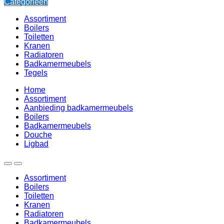
Categorieën
Assortiment
Boilers
Toiletten
Kranen
Radiatoren
Badkamermeubels
Tegels
Home
Assortiment
Aanbieding badkamermeubels
Boilers
Badkamermeubels
Douche
Ligbad
Assortiment
Boilers
Toiletten
Kranen
Radiatoren
Badkamermeubels