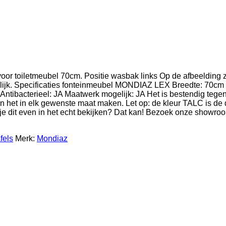
 toiletmeubel 70cm. Positie wasbak links Op de afbeelding zi
gelijk. Specificaties fonteinmeubel MONDIAZ LEX Breedte: 70cm
acterieel: JA Maatwerk mogelijk: JA Het is bestendig tegen v
nen het in elk gewenste maat maken. Let op: de kleur TALC is de
 je dit even in het echt bekijken? Dat kan! Bezoek onze showr
fels
Merk:
Mondiaz