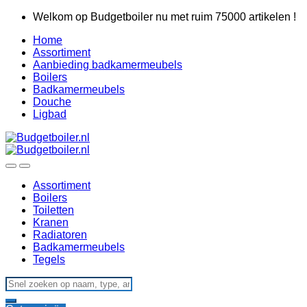
Skip
Skip
Welkom op Budgetboiler nu met ruim 75000 artikelen !
to
to
Home
navigation
content
Assortiment
Aanbieding badkamermeubels
Boilers
Badkamermeubels
Douche
Ligbad
Assortiment
Boilers
Toiletten
Kranen
Radiatoren
Badkamermeubels
Tegels
Search
for: