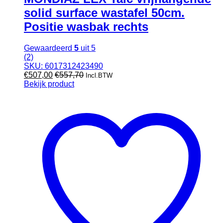
solid surface wastafel 50cm.
Positie wasbak rechts
Gewaardeerd
5
uit 5
(2)
SKU: 6017312423490
€
507,00
€
557,70
Incl.BTW
Bekijk product