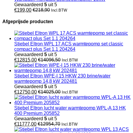
Gewaardeerd
5
uit 5
€
199,00
€
218,90
Incl.BTW
Afgeprijsde producten
Stiebel Eltron WPL 17 ACS warmtepomp set classic
compact plus Set 1.1 204264
Gewaardeerd
5
uit 5
€
12815,00
€
14096,50
Incl.BTW
Stiebel Eltron WPE-I 15 HKW 230 brine/water
warmtepomp 14,8 kW 202481
Gewaardeerd
5
uit 5
€
12750,00
€
14025,00
Incl.BTW
Stiebel Eltron lucht water warmtepomp WPL-A 13 HK
400 Premium 205852
Gewaardeerd
5
uit 5
€
11777,00
€
12954,70
Incl.BTW