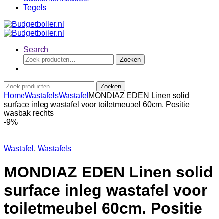
Tegels
Search
Zoeken
Zoeken
naar:
Zoeken
Zoeken
naar:
Home
Wastafels
Wastafel
MONDIAZ EDEN Linen solid
surface inleg wastafel voor toiletmeubel 60cm. Positie
wasbak rechts
-
9%
Wastafel
,
Wastafels
MONDIAZ EDEN Linen solid
surface inleg wastafel voor
toiletmeubel 60cm. Positie