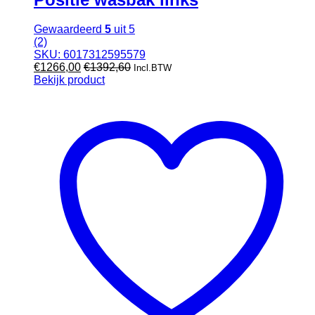
Gewaardeerd
5
uit 5
(2)
SKU: 6017312595579
€
1266,00
€
1392,60
Incl.BTW
Bekijk product