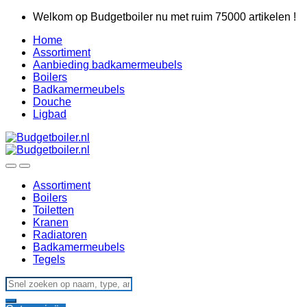
Skip
Skip
Welkom op Budgetboiler nu met ruim 75000 artikelen !
to
to
Home
navigation
content
Assortiment
Aanbieding badkamermeubels
Boilers
Badkamermeubels
Douche
Ligbad
Assortiment
Boilers
Toiletten
Kranen
Radiatoren
Badkamermeubels
Tegels
Search
for: