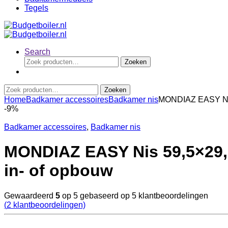
Tegels
Search
Zoeken
Zoeken
naar:
Zoeken
Zoeken
naar:
Home
Badkamer accessoires
Badkamer nis
MONDIAZ EASY Nis 5
-
9%
Badkamer accessoires
,
Badkamer nis
MONDIAZ EASY Nis 59,5×29,5cm
in- of opbouw
Gewaardeerd
5
op 5 gebaseerd op
5
klantbeoordelingen
(
2
klantbeoordelingen)