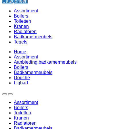
Categorieën
Assortiment
Boilers
Toiletten
Kranen
Radiatoren
Badkamermeubels
Tegels
Home
Assortiment
Aanbieding badkamermeubels
Boilers
Badkamermeubels
Douche
Ligbad
Assortiment
Boilers
Toiletten
Kranen
Radiatoren
Badkamermeubels