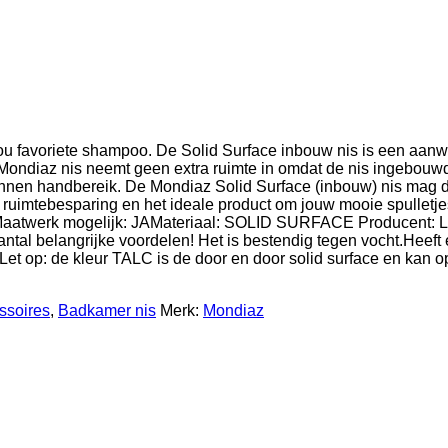
u favoriete shampoo. De Solid Surface inbouw nis is een aanwin
 Mondiaz nis neemt geen extra ruimte in omdat de nis ingebou
innen handbereik. De Mondiaz Solid Surface (inbouw) nis mag d
ele ruimtebesparing en het ideale product om jouw mooie spullet
re Maatwerk mogelijk: JAMateriaal: SOLID SURFACE Producent
elangrijke voordelen! Het is bestendig tegen vocht.Heeft een
el. Let op: de kleur TALC is de door en door solid surface en ka
ssoires
,
Badkamer nis
Merk:
Mondiaz