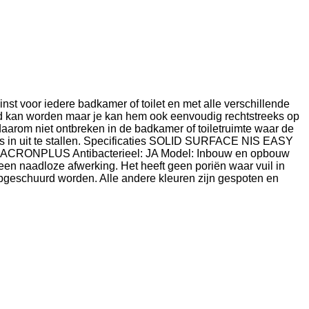
st voor iedere badkamer of toilet en met alle verschillende
wd kan worden maar je kan hem ook eenvoudig rechtstreeks op
aarom niet ontbreken in de badkamer of toiletruimte waar de
jes in uit te stallen. Specificaties SOLID SURFACE NIS EASY
: LACRONPLUS Antibacterieel: JA Model: Inbouw en opbouw
 naadloze afwerking. Het heeft geen poriën waar vuil in
n opgeschuurd worden. Alle andere kleuren zijn gespoten en