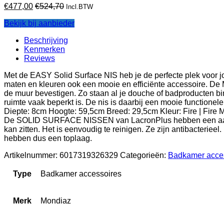
€
477,00
€
524,70
Incl.BTW
Bekijk bij aanbieder
Beschrijving
Kenmerken
Reviews
Met de EASY Solid Surface NIS heb je de perfecte plek voor jo
maten en kleuren ook een mooie en efficiënte accessoire. De
de muur bevestigen. Zo staan al je douche of badproducten b
ruimte vaak beperkt is. De nis is daarbij een mooie function
Diepte: 8cm Hoogte: 59,5cm Breed: 29,5cm Kleur: Fire | Fi
De SOLID SURFACE NISSEN van LacronPlus hebben een aantal b
kan zitten. Het is eenvoudig te reinigen. Ze zijn antibacterie
hebben dus een toplaag.
Artikelnummer:
6017319326329
Categorieën:
Badkamer acce
Type
Badkamer accessoires
Merk
Mondiaz