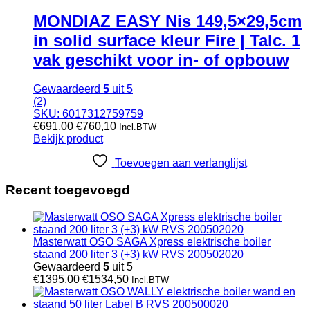
MONDIAZ EASY Nis 149,5×29,5cm
in solid surface kleur Fire | Talc. 1
vak geschikt voor in- of opbouw
Gewaardeerd
5
uit 5
(2)
SKU: 6017312759759
€
691,00
€
760,10
Incl.BTW
Bekijk product
Toevoegen aan verlanglijst
Recent toegevoegd
Masterwatt OSO SAGA Xpress elektrische boiler
staand 200 liter 3 (+3) kW RVS 200502020
Gewaardeerd
5
uit 5
€
1395,00
€
1534,50
Incl.BTW