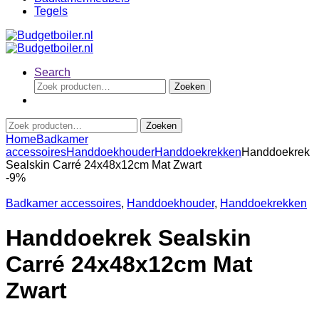
Tegels
Search
Zoeken
Zoeken
naar:
Zoeken
Zoeken
naar:
Home
Badkamer
accessoires
Handdoekhouder
Handdoekrekken
Handdoekrek
Sealskin Carré 24x48x12cm Mat Zwart
-
9%
Badkamer accessoires
,
Handdoekhouder
,
Handdoekrekken
Handdoekrek Sealskin
Carré 24x48x12cm Mat
Zwart