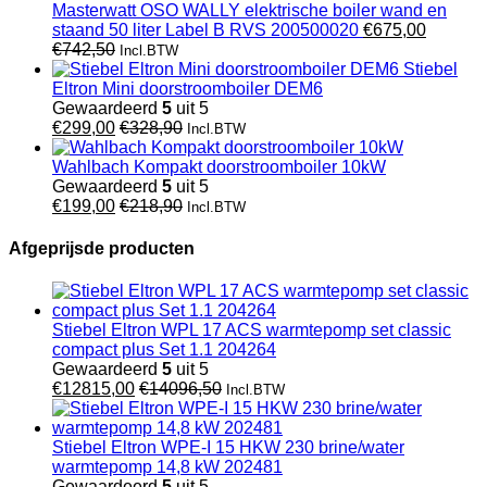
Masterwatt OSO WALLY elektrische boiler wand en
staand 50 liter Label B RVS 200500020
€
675,00
€
742,50
Incl.BTW
Stiebel
Eltron Mini doorstroomboiler DEM6
Gewaardeerd
5
uit 5
€
299,00
€
328,90
Incl.BTW
Wahlbach Kompakt doorstroomboiler 10kW
Gewaardeerd
5
uit 5
€
199,00
€
218,90
Incl.BTW
Afgeprijsde producten
Stiebel Eltron WPL 17 ACS warmtepomp set classic
compact plus Set 1.1 204264
Gewaardeerd
5
uit 5
€
12815,00
€
14096,50
Incl.BTW
Stiebel Eltron WPE-I 15 HKW 230 brine/water
warmtepomp 14,8 kW 202481
Gewaardeerd
5
uit 5