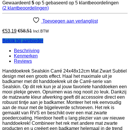
Gewaardeerd
5
op 5 gebaseerd op
5
klantbeoordelingen
(
2
klantbeoordelingen)
Toevoegen aan verlanglijst
€
53,19
€
58,51
Incl.BTW
Bekijk bij aanbieder
Beschrijving
Kenmerken
Reviews
Handdoekrek Sealskin Carré 24x48x12cm Mat Zwart Subtiel
design met een groots effect. Haal het maximale uit je
badkamer met dit handdoekrek uit de Carré-serie van
Sealskin. Op dit rek kun je al jouw favoriete handdoeken een
mooi plekje geven. Opruimen was nog nooit zo leuk. Dankzij
de matzwarte kleur afwerking geeft dit accessoire direct een
robuust tintje aan je badkamer. Monteer het rek eenvoudig
aan de muur met de bijgeleverde schroeven. Het rek is
gemaakt van RVS en beschikt over een mat zwarte
poedercoating. Hierdoor heeft u lang plezier van uw nieuwe
handdoekrek! Combineer het rek met andere mat zwarte
producten en u creëert een badkamer helemaal in de trend