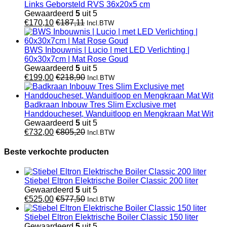
Links Geborsteld RVS 36x20x5 cm
Gewaardeerd
5
uit 5
€
170,10
€
187,11
Incl.BTW
BWS Inbouwnis | Lucio | met LED Verlichting |
60x30x7cm | Mat Rose Goud
Gewaardeerd
5
uit 5
€
199,00
€
218,90
Incl.BTW
Badkraan Inbouw Tres Slim Exclusive met
Handdoucheset, Wanduitloop en Mengkraan Mat Wit
Gewaardeerd
5
uit 5
€
732,00
€
805,20
Incl.BTW
Beste verkochte producten
Stiebel Eltron Elektrische Boiler Classic 200 liter
Gewaardeerd
5
uit 5
€
525,00
€
577,50
Incl.BTW
Stiebel Eltron Elektrische Boiler Classic 150 liter
Gewaardeerd
5
uit 5