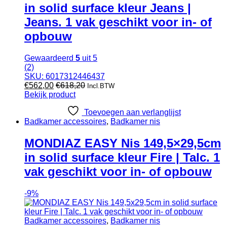
in solid surface kleur Jeans |
Jeans. 1 vak geschikt voor in- of
opbouw
Gewaardeerd
5
uit 5
(2)
SKU: 6017312446437
€
562,00
€
618,20
Incl.BTW
Bekijk product
Toevoegen aan verlanglijst
Badkamer accessoires
,
Badkamer nis
MONDIAZ EASY Nis 149,5×29,5cm
in solid surface kleur Fire | Talc. 1
vak geschikt voor in- of opbouw
-
9%
Badkamer accessoires
,
Badkamer nis