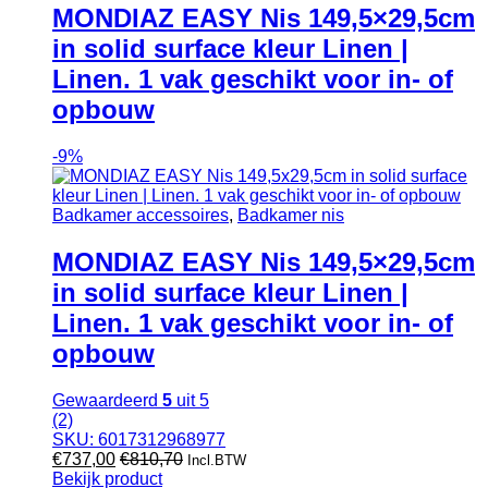
MONDIAZ EASY Nis 149,5×29,5cm
in solid surface kleur Linen |
Linen. 1 vak geschikt voor in- of
opbouw
-
9%
Badkamer accessoires
,
Badkamer nis
MONDIAZ EASY Nis 149,5×29,5cm
in solid surface kleur Linen |
Linen. 1 vak geschikt voor in- of
opbouw
Gewaardeerd
5
uit 5
(2)
SKU: 6017312968977
€
737,00
€
810,70
Incl.BTW
Bekijk product