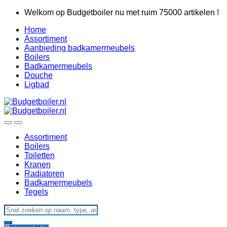
Skip
Skip
Welkom op Budgetboiler nu met ruim 75000 artikelen !
to
to
Home
navigation
content
Assortiment
Aanbieding badkamermeubels
Boilers
Badkamermeubels
Douche
Ligbad
Assortiment
Boilers
Toiletten
Kranen
Radiatoren
Badkamermeubels
Tegels
Search
for: