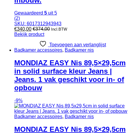
inbouw.
Gewaardeerd
5
uit 5
(2)
SKU: 6017312943943
€
340,00
€
374,00
Incl.BTW
Bekijk product
Toevoegen aan verlanglijst
Badkamer accessoires
,
Badkamer nis
MONDIAZ EASY Nis 89,5×29,5cm
in solid surface kleur Jeans |
Jeans. 1 vak geschikt voor in- of
opbouw
-
9%
Badkamer accessoires
,
Badkamer nis
MONDIAZ EASY Nis 89,5×29,5cm