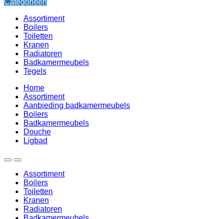
Categorieën
Assortiment
Boilers
Toiletten
Kranen
Radiatoren
Badkamermeubels
Tegels
Home
Assortiment
Aanbieding badkamermeubels
Boilers
Badkamermeubels
Douche
Ligbad
Assortiment
Boilers
Toiletten
Kranen
Radiatoren
Badkamermeubels