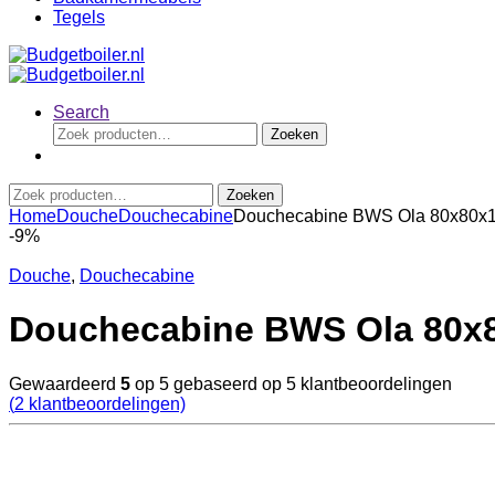
Tegels
Search
Zoeken
Zoeken
naar:
Zoeken
Zoeken
naar:
Home
Douche
Douchecabine
Douchecabine BWS Ola 80x80x1
-
9%
Douche
,
Douchecabine
Douchecabine BWS Ola 80x8
Gewaardeerd
5
op 5 gebaseerd op
5
klantbeoordelingen
(
2
klantbeoordelingen)