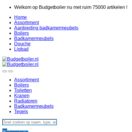
Skip
Skip
Welkom op Budgetboiler nu met ruim 75000 artikelen !
to
to
Home
navigation
content
Assortiment
Aanbieding badkamermeubels
Boilers
Badkamermeubels
Douche
Ligbad
Assortiment
Boilers
Toiletten
Kranen
Radiatoren
Badkamermeubels
Tegels
Search
for: