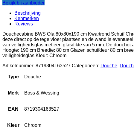
Bekijk bij aanbieder
Beschrijving
Kenmerken
Reviews
Douchecabine BWS Ola 80x80x190 cm Kwartrond Schuif Chro
deze direct op de tegelvloer plaatsen en de wand is eventuee
van veiligheidsglas met een glasdikte van 5 mm. De douche
Hoogte: 190 cm Breedte: 80 cm Glazen schuifdeur 80 cm bree
veiligheidsglas Kleur: Chroom
Artikelnummer:
8719304163527
Categorieën:
Douche
,
Douch
Type
Douche
Merk
Boss & Wessing
EAN
8719304163527
Kleur
Chroom