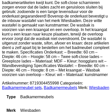
badkamerartikelen kwijt kunt. De soft-close scharnieren
zorgen ervoor dat de lades zacht en geruisloos sluiten bij
gebruik: zodoende is een lange levensduur voor de
onderkast gegarandeerd! Bovenop de onderkast bevestigt u
de inbouw wastafel van het merk Wiesbaden. Deze witte
wastafel is gemaakt van kunstmarmer. De wasbak is
voorzien van een kraangat en een overloop. In het kraangat
kunt u een kraan naar keuze plaatsen, terwijl de overloop
ervoor zorgt dat de wasbak niet overstroomt. De wastafel is
uitgerust zonder waste, sifon, afvoer en kraan: deze artikelen
dient u zelf apart bij te bestellen om het badmeubel compleet
te maken. Specificaties Onderkast: – Breedte: 60 cm –
Diepte: 46 cm – Hoogte: 58 cm – Twee soft-close lades –
Greeploze lades – Materiaal: MDF – Kleur: hoogglans wit –
Wandbevestiging Specificaties Wastafel: – Breedte: 60 cm –
Diepte: 46 cm – Hoogte: 8 cm – Met kraangat – Wasbak
voorzien van overloop – Kleur: wit – Materiaal: kunstmarmer
Artikelnummer:
8719304455998
Categorieën:
Badkamermeubel sets
,
Badkamermeubels
Merk:
Wiesbaden
Type
Badkamermeubels
Merk
Wiesbaden