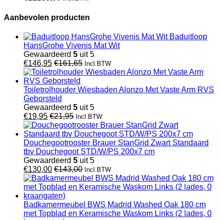
Aanbevolen producten
Baduitloop
HansGrohe Vivenis Mat Wit
Gewaardeerd
5
uit 5
€
146,95
€
161,65
Incl.BTW
Toiletrolhouder Wiesbaden Alonzo Met Vaste Arm RVS
Geborsteld
Gewaardeerd
5
uit 5
€
19,95
€
21,95
Incl.BTW
Douchegootrooster Brauer StanGrid Zwart Standaard
tbv Douchegoot STD/W/PS 200x7 cm
Gewaardeerd
5
uit 5
€
130,00
€
143,00
Incl.BTW
Badkamermeubel BWS Madrid Washed Oak 180 cm
met Topblad en Keramische Waskom Links (2 lades, 0