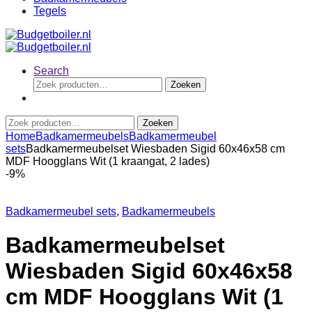
Tegels
Search
Zoeken
Zoeken
naar:
Zoeken
Zoeken
naar:
Home
Badkamermeubels
Badkamermeubel
sets
Badkamermeubelset Wiesbaden Sigid 60x46x58 cm
MDF Hoogglans Wit (1 kraangat, 2 lades)
-
9%
Badkamermeubel sets
,
Badkamermeubels
Badkamermeubelset
Wiesbaden Sigid 60x46x58
cm MDF Hoogglans Wit (1