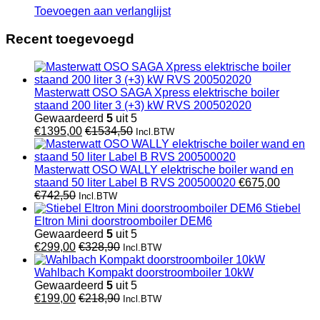
Toevoegen aan verlanglijst
Recent toegevoegd
Masterwatt OSO SAGA Xpress elektrische boiler
staand 200 liter 3 (+3) kW RVS 200502020
Gewaardeerd
5
uit 5
€
1395,00
€
1534,50
Incl.BTW
Masterwatt OSO WALLY elektrische boiler wand en
staand 50 liter Label B RVS 200500020
€
675,00
€
742,50
Incl.BTW
Stiebel
Eltron Mini doorstroomboiler DEM6
Gewaardeerd
5
uit 5
€
299,00
€
328,90
Incl.BTW
Wahlbach Kompakt doorstroomboiler 10kW
Gewaardeerd
5
uit 5
€
199,00
€
218,90
Incl.BTW