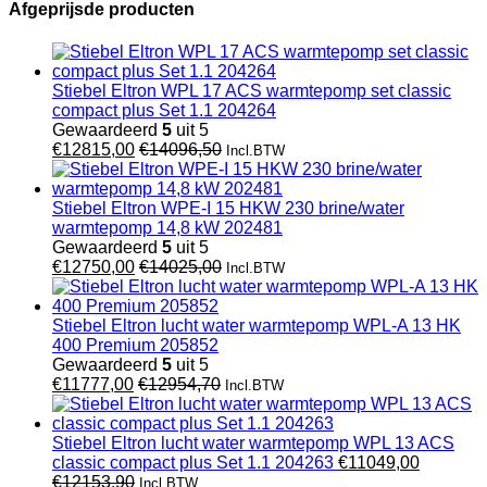
Afgeprijsde producten
Stiebel Eltron WPL 17 ACS warmtepomp set classic
compact plus Set 1.1 204264
Gewaardeerd
5
uit 5
€
12815,00
€
14096,50
Incl.BTW
Stiebel Eltron WPE-I 15 HKW 230 brine/water
warmtepomp 14,8 kW 202481
Gewaardeerd
5
uit 5
€
12750,00
€
14025,00
Incl.BTW
Stiebel Eltron lucht water warmtepomp WPL-A 13 HK
400 Premium 205852
Gewaardeerd
5
uit 5
€
11777,00
€
12954,70
Incl.BTW
Stiebel Eltron lucht water warmtepomp WPL 13 ACS
classic compact plus Set 1.1 204263
€
11049,00
€
12153,90
Incl.BTW