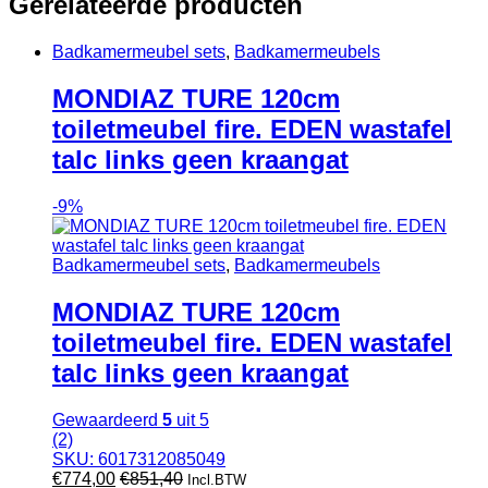
Gerelateerde producten
Badkamermeubel sets
,
Badkamermeubels
MONDIAZ TURE 120cm
toiletmeubel fire. EDEN wastafel
talc links geen kraangat
-
9%
Badkamermeubel sets
,
Badkamermeubels
MONDIAZ TURE 120cm
toiletmeubel fire. EDEN wastafel
talc links geen kraangat
Gewaardeerd
5
uit 5
(2)
SKU: 6017312085049
€
774,00
€
851,40
Incl.BTW