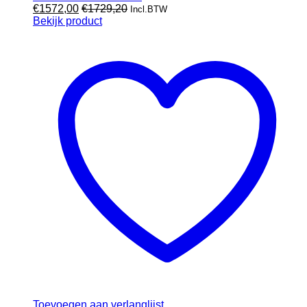
€
1572,00
€
1729,20
Incl.BTW
Bekijk product
Toevoegen aan verlanglijst