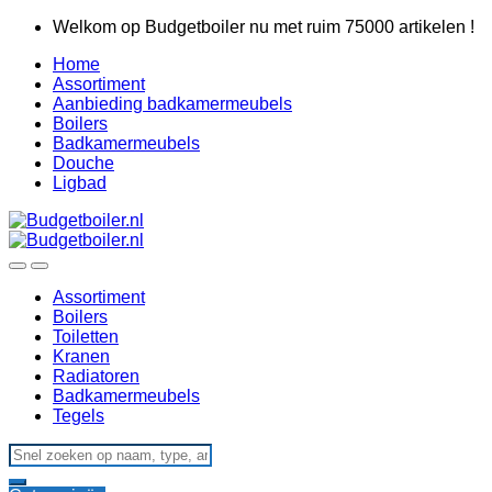
Skip
Skip
Welkom op Budgetboiler nu met ruim 75000 artikelen !
to
to
Home
navigation
content
Assortiment
Aanbieding badkamermeubels
Boilers
Badkamermeubels
Douche
Ligbad
Assortiment
Boilers
Toiletten
Kranen
Radiatoren
Badkamermeubels
Tegels
Search
for: