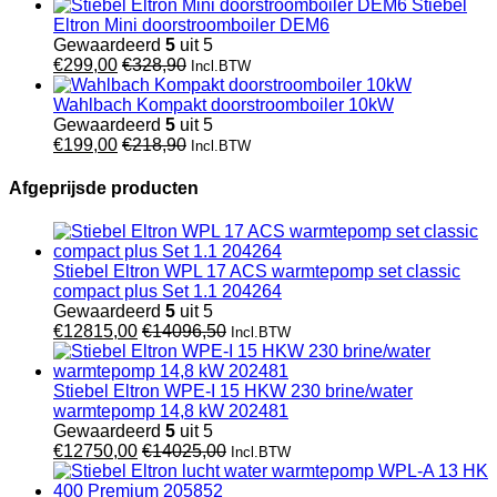
Stiebel
Eltron Mini doorstroomboiler DEM6
Gewaardeerd
5
uit 5
€
299,00
€
328,90
Incl.BTW
Wahlbach Kompakt doorstroomboiler 10kW
Gewaardeerd
5
uit 5
€
199,00
€
218,90
Incl.BTW
Afgeprijsde producten
Stiebel Eltron WPL 17 ACS warmtepomp set classic
compact plus Set 1.1 204264
Gewaardeerd
5
uit 5
€
12815,00
€
14096,50
Incl.BTW
Stiebel Eltron WPE-I 15 HKW 230 brine/water
warmtepomp 14,8 kW 202481
Gewaardeerd
5
uit 5
€
12750,00
€
14025,00
Incl.BTW