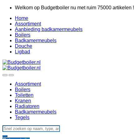
Skip
Skip
Welkom op Budgetboiler nu met ruim 75000 artikelen !
to
to
Home
navigation
content
Assortiment
Aanbieding badkamermeubels
Boilers
Badkamermeubels
Douche
Ligbad
Assortiment
Boilers
Toiletten
Kranen
Radiatoren
Badkamermeubels
Tegels
Search
for: