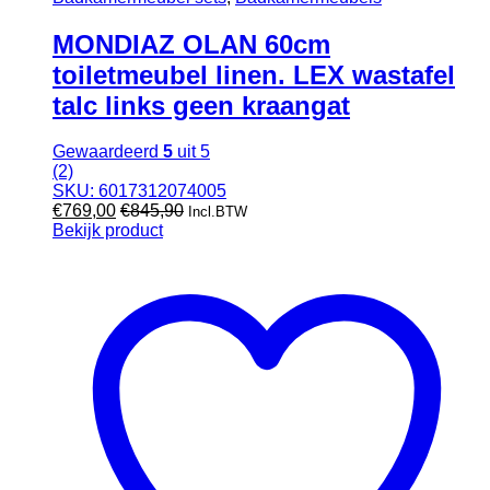
MONDIAZ OLAN 60cm
toiletmeubel linen. LEX wastafel
talc links geen kraangat
Gewaardeerd
5
uit 5
(2)
SKU: 6017312074005
€
769,00
€
845,90
Incl.BTW
Bekijk product