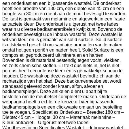
een onderkast en een bijpassende wastafel. De onderkast
heeft een breedte van 180 cm, een diepte van 45 cm en een
hoogte van 30 cm en dient aan de muur bevestigd te worden.
De kast is gemaakt van melamine en afgewerkt in een fraaie
antraciete kleur. De onderkast is uitgerust met twee lades
waarin u diverse badkamerartikelen kwijt kunt. Bovenop de
onderkast bevestigt u de inbouw wastafel. Deze wastafel is
wit van kleur en is gemaakt van solid surface. Solid surface
is uitstekend geschikt om sanitaire producten van te maken
omdat het geen poriën en naden heeft. Solid Surface is een
composiet, geproduceerd uit mineralen en harsen.
Bovendien is dit materiaal bestendig tegen vocht, vlekken,
en zelfs chemische stoffen. Er trekt dus niets in, het is niet
poreus, heeft een intense kleur én is gemakkelijk schoon te
houden. De wasbak op deze wastafel bevindt zich aan de
rechterzijde van het blad. Deze badkamermeubelset wordt
standaard geleverd zonder kraan, sifon, afvoer en
badkamerspiegel. Deze artikelen dient u apart bij te
bestellen om de meubelset compleet te maken. Onderaan de
webpagina heeft u echter de keuze uit vier bijpassende
badkamerspiegels en een clickwaste om aan uw bestelling
toe te voegen. Specificaties Onderkast: – Breedte: 180 cm –
Diepte: 45 cm – Hoogte: 30 cm – Materiaal: melamine –
Kleur: antraciet – Uitgerust met twee lades –
Wandbevestiging Specificaties Wastafel: – Inbouw wastafel –