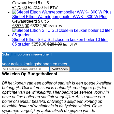
Gewaardeerd
5
uit 5
€
475,00
€
522,50
Incl.BTW
Stiebel Eltron Warmtepompboiler WWK-I 300 W Plus
Gewaardeerd
5
uit 5
€
3575,00
€
3932,50
Incl.BTW
Stiebel Eltron SHU SLI close-in keuken boiler 10 liter
85 graden
€
259,00
€
284,90
Incl.BTW
Schrijf in op onze nieuwsbrief !
voor acties, kortingsbonnen en meer...
Verzenden
Winkelen Op Budgetboiler.nl
Bij het kopen van een boiler of sanitair is een goede kwaliteit
belangrijk. Ook interessant is natuurlijk een lagere prijs ten
opzichte van de winkelprijs. Hier begint de service voor u in
onze online boiler en sanitair vergelijker. Als u online een
boiler of sanitair besteld, ontvangt u altijd een korting op
dezelfde boiler of sanitair als in de fysieke winkel. Onze
systemen vergelijken automatisch de prijzen van de