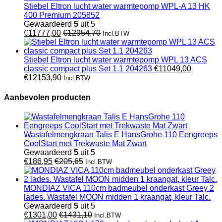
Stiebel Eltron lucht water warmtepomp WPL-A 13 HK
400 Premium 205852
Gewaardeerd
5
uit 5
€
11777,00
€
12954,70
Incl.BTW
Stiebel Eltron lucht water warmtepomp WPL 13 ACS
classic compact plus Set 1.1 204263
€
11049,00
€
12153,90
Incl.BTW
Aanbevolen producten
Wastafelmengkraan Talis E HansGrohe 110 Eengreeps
CoolStart met Trekwaste Mat Zwart
Gewaardeerd
5
uit 5
€
186,95
€
205,65
Incl.BTW
MONDIAZ VICA 110cm badmeubel onderkast Greey 2
lades. Wastafel MOON midden 1 kraangat, kleur Talc.
Gewaardeerd
5
uit 5
€
1301,00
€
1431,10
Incl.BTW