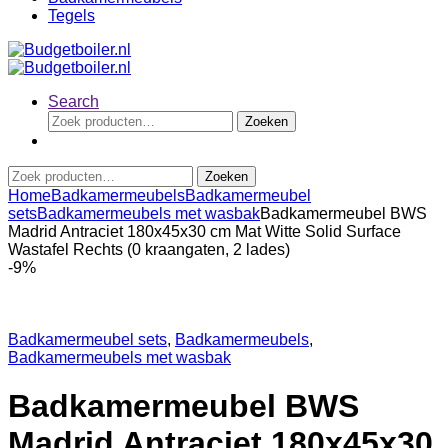
Tegels
Search
Zoeken
Zoeken
naar:
Zoeken
Zoeken
naar:
Home
Badkamermeubels
Badkamermeubel
sets
Badkamermeubels met wasbak
Badkamermeubel BWS
Madrid Antraciet 180x45x30 cm Mat Witte Solid Surface
Wastafel Rechts (0 kraangaten, 2 lades)
-
9%
Badkamermeubel sets
,
Badkamermeubels
,
Badkamermeubels met wasbak
Badkamermeubel BWS
Madrid Antraciet 180x45x30