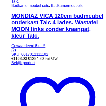
Badkamermeubel sets
,
Badkamermeubels
MONDIAZ VICA 120cm badmeubel
onderkast Talc 4 lades. Wastafel
MOON links zonder kraangat,
kleur Talc.
Gewaardeerd
5
uit 5
(2)
SKU: 6017312111182
€
1168,00
€
1284,80
Incl.BTW
Bekijk product